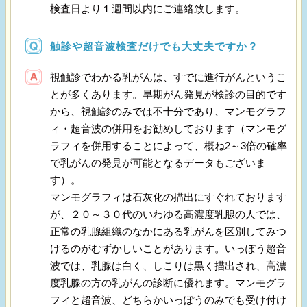
検査日より１週間以内にご連絡致します。
触診や超音波検査だけでも大丈夫ですか？
視触診でわかる乳がんは、すでに進行がんというこ
とが多くあります。早期がん発見が検診の目的です
から、視触診のみでは不十分であり、マンモグラフ
ィ・超音波の併用をお勧めしております（マンモグ
ラフィを併用することによって、概ね2～3倍の確率
で乳がんの発見が可能となるデータもございま
す）。
マンモグラフィは石灰化の描出にすぐれております
が、２０～３０代のいわゆる高濃度乳腺の人では、
正常の乳腺組織のなかにある乳がんを区別してみつ
けるのがむずかしいことがあります。いっぽう超音
波では、乳腺は白く、しこりは黒く描出され、高濃
度乳腺の方の乳がんの診断に優れます。マンモグラ
フィと超音波、どちらかいっぽうのみでも受け付け