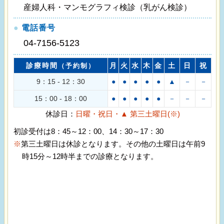
産婦人科・マンモグラフィ検診（乳がん検診）
●
電話番号
04-7156-5123
診療時間
月
火
水
木
金
土
日
祝
（予約制）
9：15 - 12：30
●
●
●
●
●
▲
－
－
15：00 - 18：00
●
●
●
●
●
－
－
－
休診日：
日曜・祝日・▲ 第三土曜日(※)
初診受付は8：45～12：00、14：30～17：30
※
第三土曜日は休診となります。その他の土曜日は午前9
時15分～12時半までの診療となります。