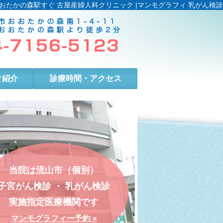
おたかの森駅すぐ 古屋産婦人科クリニック |マンモグラフィ 乳がん検診
ク紹介
診療時間・アクセス
当院は流山市（個別）
子宮がん検診
・
乳がん検診
実施指定医療機関です
マンモグラフィー予約 »