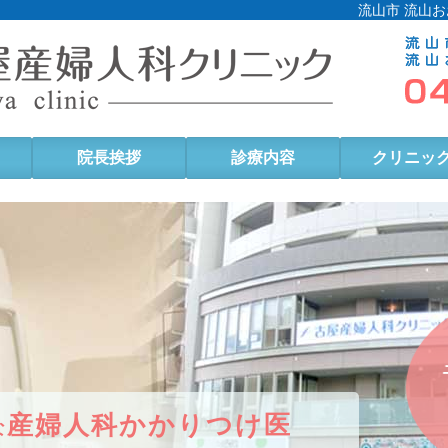
流山市 流山お
院長挨拶
診療内容
クリニッ
産婦人科かかりつけ医
な