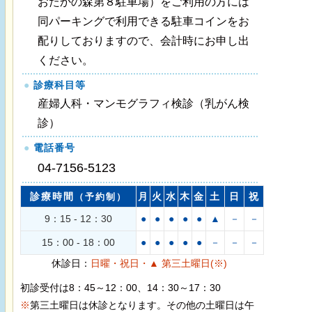
おたかの森第８駐車場）をご利用の方には
同パーキングで利用できる駐車コインをお
配りしておりますので、会計時にお申し出
ください。
●
診療科目等
産婦人科・マンモグラフィ検診（乳がん検
診）
●
電話番号
04-7156-5123
診療時間
月
火
水
木
金
土
日
祝
（予約制）
9：15 - 12：30
●
●
●
●
●
▲
－
－
15：00 - 18：00
●
●
●
●
●
－
－
－
休診日：
日曜・祝日・▲ 第三土曜日(※)
初診受付は8：45～12：00、14：30～17：30
※
第三土曜日は休診となります。その他の土曜日は午